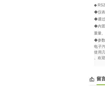
◆
RS2
◆
仪
◆
通
◆
内
重量
◆
参
电子
使用
、欢
留