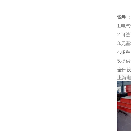
说明
1.电
2.可
3.无
4.多
5.提
全部
上海