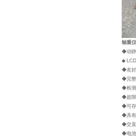
轴重
◆
动
◆
LC
◆
友
◆
完
◆
检
◆
超
◆
可
◆
具
◆
交
◆
电