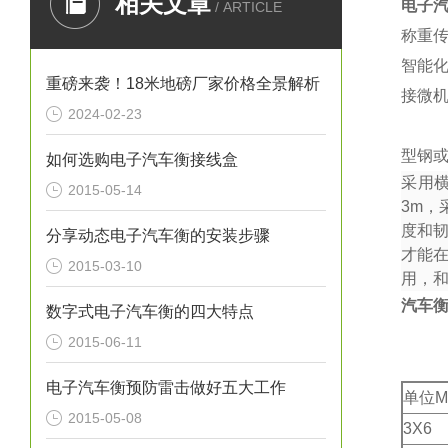
相关文章
电子
/ ARTICLE
称重
智能
重磅来袭！18米地磅厂家价格全景解析
接微
2024-02-23
型钢或
如何选购电子汽车衡接线盒
采用
2015-05-14
3m
，
度和
分享动态电子汽车衡的安装步骤
才能
2015-03-10
用，
汽车
数字式电子汽车衡的四大特点
2015-06-11
电子汽车衡预防雷击做好五大工作
单位M
2015-05-08
3X6