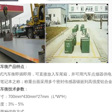
汽车衡产品特点
：
式汽车衡即插即用，可直接放入车尾箱，并可用汽车点烟器供电
的笔记本之称；称重台面采用多个密封传感器镶嵌到高强度铝合
汽车衡技术参数
：
尺寸：
700mm*430mm*27mm（L*W*H）
精度：
3%
－
5%
流两种供电方式