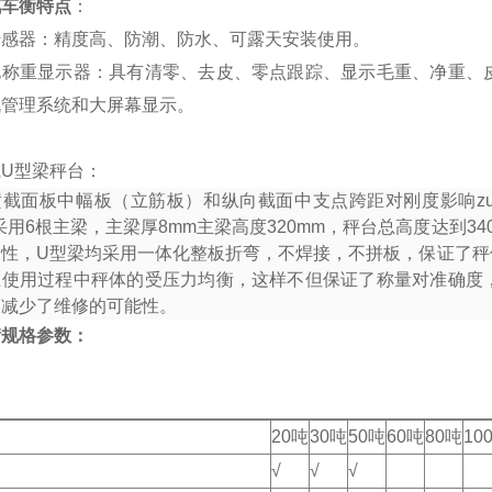
汽车衡特点
：
传感器：精度高、防潮、防水、可露天安装使用。
化称重显示器：具有清零、去皮、零点跟踪、显示毛重、净重、
机管理系统和大屏幕显示。
U型梁秤台：
横截面板中幅板（立筋板）和纵向截面中支点跨距对刚度影响zu
采用
6
根主梁，主梁厚
8mm
主梁高度
320mm
，秤台总高度达到
34
韧性，
U
型梁均采用一体化整板折弯，不焊接，不拼板，保证了秤
在使用过程中秤体的受压力均衡，这样不但保证了称量对准确度
和减少了维修的可能性。
衡规格参数：
20吨
30吨
50吨
60吨
80吨
10
√
√
√