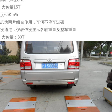
ui大称量
15T
速度
<5Km/h
状态为两片组合使用，车辆不停车过磅
依次通过，仪表依次显示各轴重量及整车重量
ui大称量：
30T