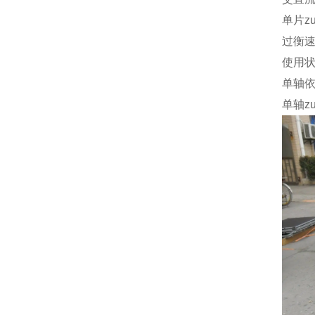
单片z
过衡
使用
单轴
单轴z