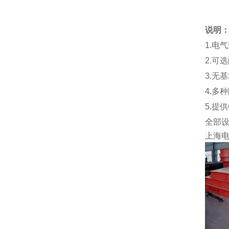
说明
1.电
2.可
3.无
4.多
5.提
全部
上海