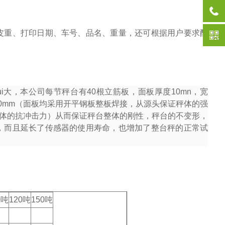
皮重、打印日期、车号、品名、重量，还可根据用户要求配
i大，本公司每节秤台有
40
根立筋板，面板厚度
10mn
，宽
0mm
（面板均采用开平钢板整板焊接，从源头保证秤体的强
体的抗冲击力）从而保证秤台整体的刚性，秤台的不变形，
，而且延长了传感器的使用寿命，也增加了整台秤的正常试
0吨
120吨
150吨