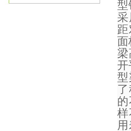
型
采
距
面
梁
开
型
了
的
样
用