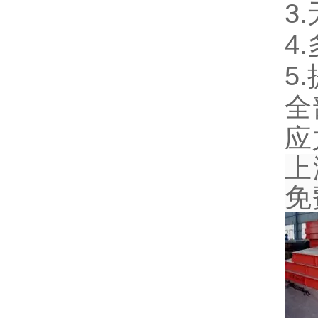
3
4
5
全
应
上
免