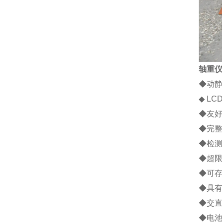
轴重
◆
动
◆
LC
◆
友
◆
完
◆
检
◆
超
◆
可
◆
具
◆
交
◆
电