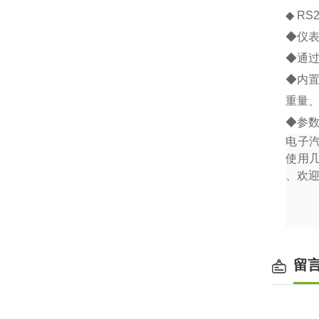
◆
RS2
◆
仪
◆
通
◆
内
重量
◆
参
电子
使用
、欢
留