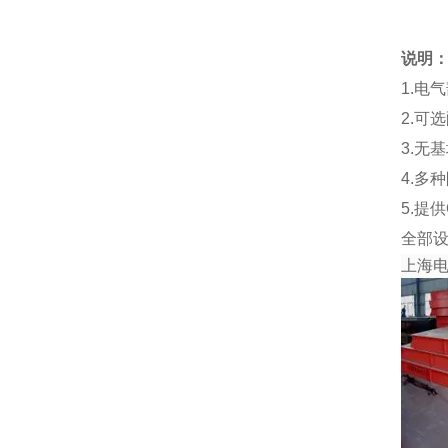
说明
1.电
2.可
3.无
4.多
5.提
全部
上海