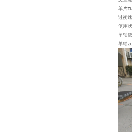
单片z
过衡
使用
单轴
单轴z