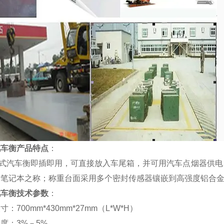
汽车衡产品特点
：
式汽车衡即插即用，可直接放入车尾箱，并可用汽车点烟器供电
的笔记本之称；称重台面采用多个密封传感器镶嵌到高强度铝合
汽车衡技术参数
：
尺寸：
700mm*430mm*27mm（L*W*H）
精度：
3%
－
5%