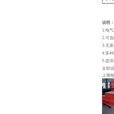
说明
1.电
2.可
3.无
4.多
5.提
全部
上海