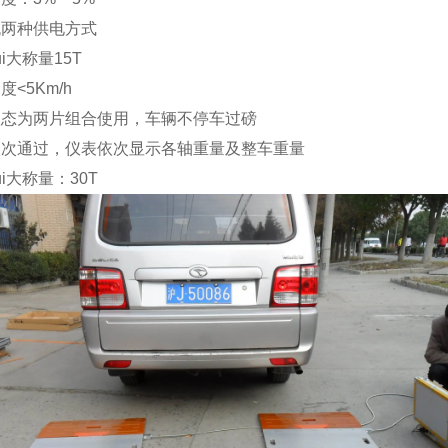
流两种供电方式
ui大称量
15T
速度
<5Km/h
状态为两片组合使用，车辆不停车过磅
依次通过，仪表依次显示各轴重量及整车重量
ui大称量：
30T