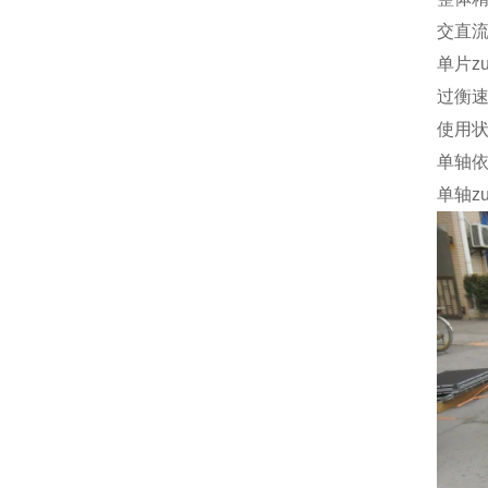
交直
单片z
过衡
使用
单轴
单轴z