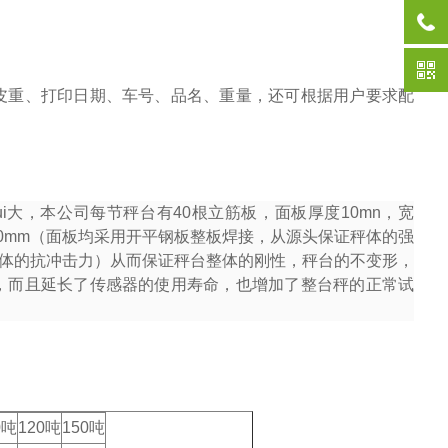
皮重、打印日期、车号、品名、重量，还可根据用户要求配
i大，本公司每节秤台有
40
根立筋板，面板厚度
10mn
，宽
0mm
（面板均采用开平钢板整板焊接，从源头保证秤体的强
体的抗冲击力）从而保证秤台整体的刚性，秤台的不变形，
，而且延长了传感器的使用寿命，也增加了整台秤的正常试
0吨
120吨
150吨