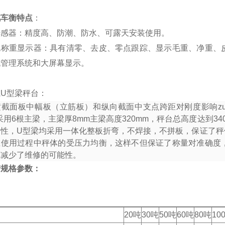
汽车衡特点
：
传感器：精度高、防潮、防水、可露天安装使用。
化称重显示器：具有清零、去皮、零点跟踪、显示毛重、净重、
机管理系统和大屏幕显示。
U型梁秤台：
横截面板中幅板（立筋板）和纵向截面中支点跨距对刚度影响zu
采用
6
根主梁，主梁厚
8mm
主梁高度
320mm
，秤台总高度达到
34
韧性，
U
型梁均采用一体化整板折弯，不焊接，不拼板，保证了秤
在使用过程中秤体的受压力均衡，这样不但保证了称量对准确度
和减少了维修的可能性。
衡规格参数：
20吨
30吨
50吨
60吨
80吨
10