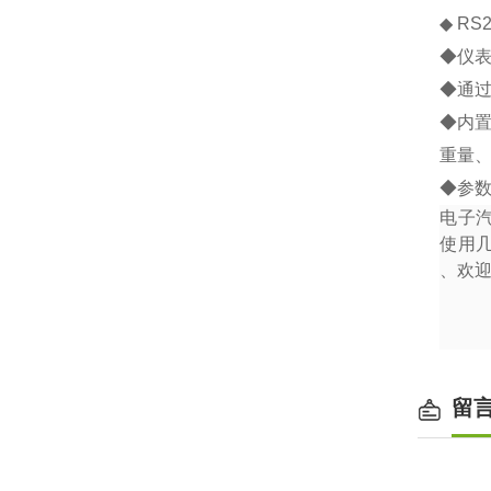
◆
RS2
◆
仪
◆
通
◆
内
重量
◆
参
电子
使用
、欢
留