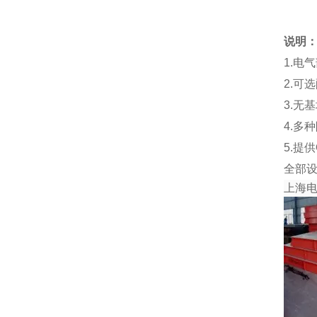
说明
1.电
2.可
3.无
4.多
5.提
全部
上海