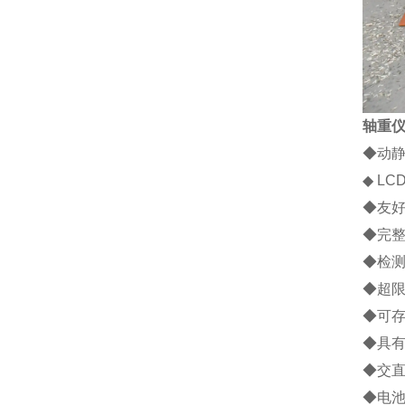
轴重
◆
动
◆
LC
◆
友
◆
完
◆
检
◆
超
◆
可
◆
具
◆
交
◆
电