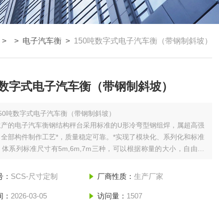
> >
电子汽车衡
>
150吨数字式电子汽车衡（带钢制斜坡）
吨数字式电子汽车衡（带钢制斜坡）
150吨数字式电子汽车衡（带钢制斜坡）
生产的电子汽车衡钢结构秤台采用标准的U形冷弯型钢组焊，属超高强
全部构件制作工艺*，质量稳定可靠。*实现了模块化、系列化和标准
体系列标准尺寸有5m,6m,7m三种，可以根据称量的大小，自由组
种规格、多种称量的秤台。优点：无连接处盖板，满足高频过磅需
障率低，特别适合港口、码头、电厂，垃圾处理厂使用。
号：
SCS-尺寸定制
厂商性质：
生产厂家
间：
2026-03-05
访问量：
1507