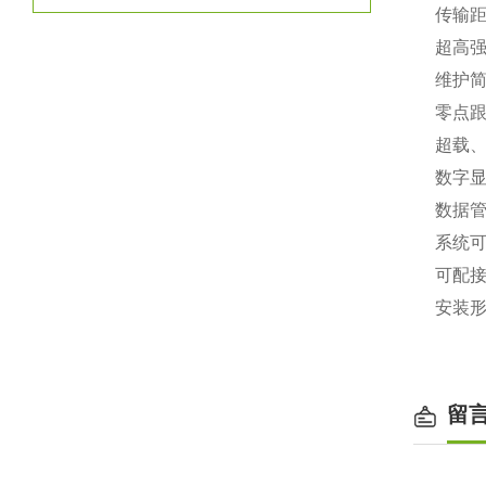
传输距
超高
维护
零点
超载
数字
数据
系统
可配
安装
留