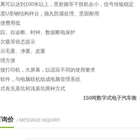
离可以达到100米以上，受射频等干扰机会小，信号传输稳定
强度U形钢结构秤台，抛丸防腐处理、坚固耐用
简便费用低
跟踪、自诊断、时钟、数据断电保护
、欠载等状态提示
显示毛重、净重、皮重
管理方便
可接打印机，大屏幕，以适应不同的使用要求
接软件，与电脑联机组成电脑管理系统
形式有无基坑和浅基坑两种方式
150吨数字式电子汽车衡
言询价
/ MESSAGE INQUIRY