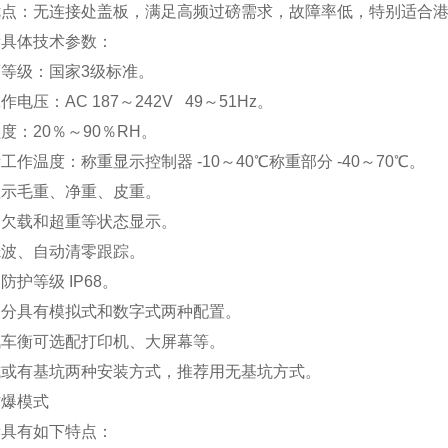
优点：无连接处盖板
，
满足高频过磅需求
，
故障率低
，
特别适合
衡具体
技术参数：
等级：国家3级标准。
作电压：AC 187～242V 49～51Hz。
度：20％～90％RH。
衡
工作温度：称重显示控制器 -10～40℃称重部分 -40～70℃。
显示毛重、净重、皮重。
、欠载和超重等状态显示。
滤波、自动清零跟踪。
防护等级 IP68。
部分具有模拟式和数字式两种配置。
汽车衡
可选配打印机、大屏幕等。
坑或有基坑两种安装方式，推荐用无基坑方式。
防爆模式
衡
具有如下特点：