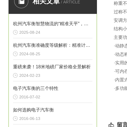
相关文章
/ ARTICLE
称重
过称不
安调
杭州汽车衡智慧物流的“精准天平”，赋能城市经济高质量发展
结构
2025-08-24
主要
杭州汽车衡准确度等级解析：精准计量，助力物流高效
·
动静
2024-08-25
·
动态
·
实用
重磅来袭！18米地磅厂家价格全景解析
·
可内存
2024-02-23
·
内置
电子汽车衡的三个特性
·
多功
2016-07-02
如何选购电子汽车衡
2016-06-13
留