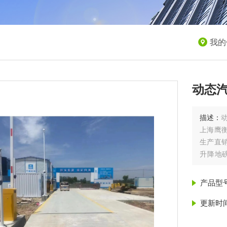
我的
动态
描述：
上海鹰
生产直销
升降地
磅，便
产品型
更新时