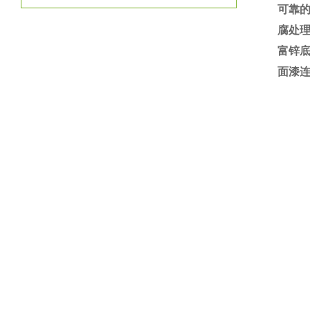
可靠
腐处理
富锌
面漆