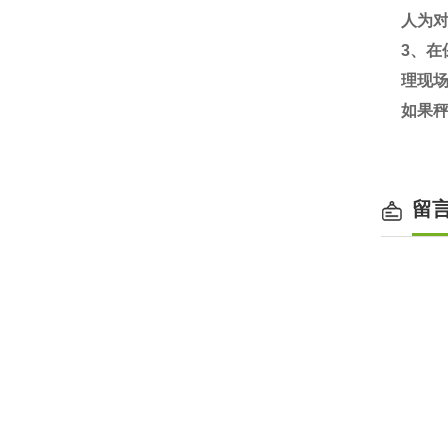
人为
3
、在
理现
如果
留