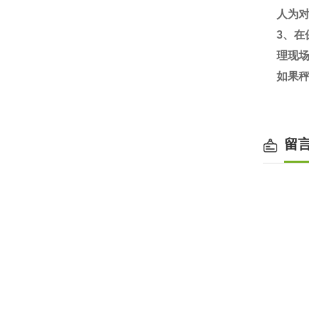
人为
3
、在
理现
如果
留