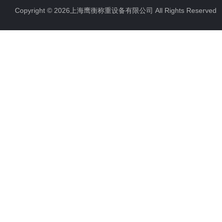
Copyright © 2026上海鹰衡称重设备有限公司 All Rights Reserv
电子汽车衡
电子天平
电子包装秤
电子秤配件
电子台秤
液体灌装秤
电子皮带秤
油桶秤，倒桶秤
电子秤
电子叉车秤