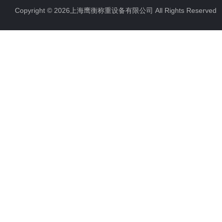
Copyright © 2026上海鹰衡称重设备有限公司 All Rights Reserv
电子汽车衡
电子天平
电子包装秤
电子秤配件
电子台秤
液体灌装秤
电子皮带秤
油桶秤，倒桶秤
电子秤
电子叉车秤