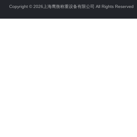
Copyright © 2026上海鹰衡称重设备有限公司 All Rights Reserv
电子汽车衡
电子天平
电子包装秤
电子秤配件
电子台秤
液体灌装秤
电子皮带秤
油桶秤，倒桶秤
电子秤
电子叉车秤