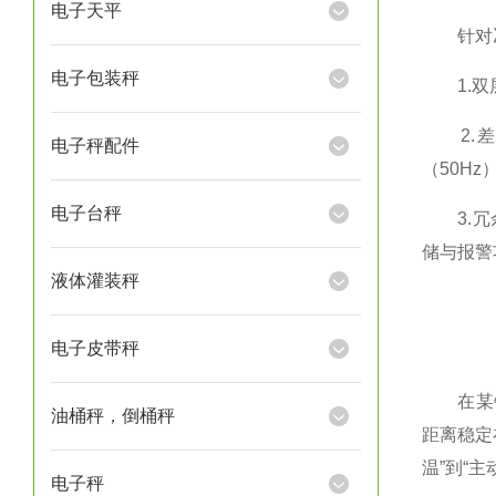
电子天平
针对冶金
电子包装秤
1.双层
2.差
电子秤配件
（50Hz
电子台秤
3.冗余
储与报警
液体灌装秤
电子皮带秤
在某铝厂
油桶秤，倒桶秤
距离稳定
温”到“
电子秤