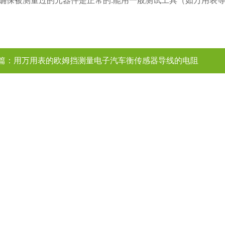
确保被测量过的元器件是正常的.能用一般测试工具（如万用表等
篇：
用万用表的欧姆挡测量电子汽车衡传感器导线的电阻