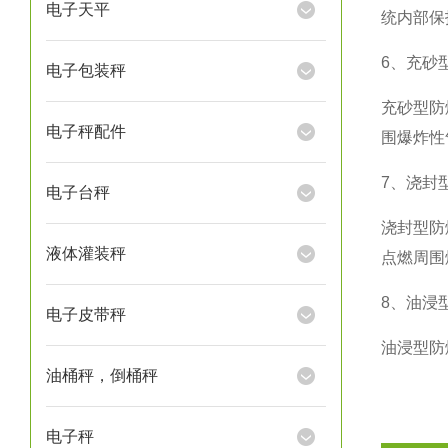
电子天平
统内部保
6
、充砂型
电子包装秤
充砂型防
电子秤配件
围爆炸性
7
、浇封型
电子台秤
浇封型防
液体灌装秤
点燃周围
8
、油浸型
电子皮带秤
油浸型防
油桶秤，倒桶秤
电子秤