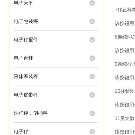
电子天平
7
修正样
电子包装秤
该按钮用
8
连续
NG
电子秤配件
该按钮用
电子台秤
9
连续样
液体灌装秤
该按钮用
10
柱状图
电子皮带秤
该按钮用
油桶秤，倒桶秤
11
反馈数
电子秤
该按钮用