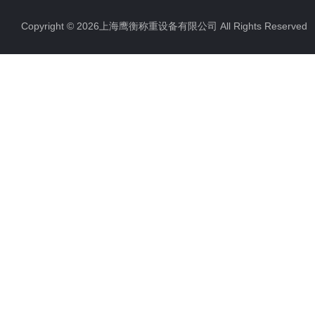
电子地磅秤
Copyright © 2026上海鹰衡称重设备有限公司 All Rights Reserv
电子汽车衡
电子天平
电子包装秤
电子秤配件
电子台秤
液体灌装秤
电子皮带秤
油桶秤，倒桶秤
电子秤
电子叉车秤