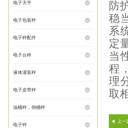
防
电子天平
稳
电子包装秤
系
电子秤配件
定
当
电子台秤
程
液体灌装秤
理
电子皮带秤
取
油桶秤，倒桶秤
上一
电子秤