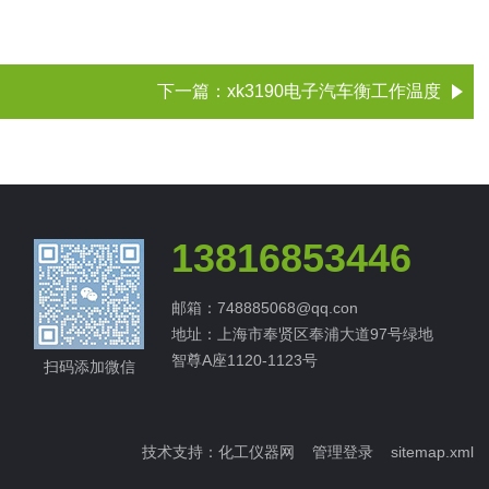
下一篇：
xk3190电子汽车衡工作温度
13816853446
邮箱：748885068@qq.con
地址：上海市奉贤区奉浦大道97号绿地
智尊A座1120-1123号
扫码添加微信
技术支持：
化工仪器网
管理登录
sitemap.xml