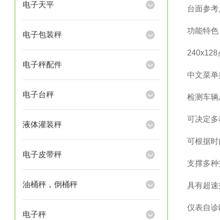
电子天平
台面参考
功能
电子包装秤
240x128
电子秤配件
中文菜单
电子台秤
检测车辆
可决定多
液体灌装秤
可根据时
电子皮带秤
支撑多种
油桶秤，倒桶秤
具有超速
仪表自诊
电子秤