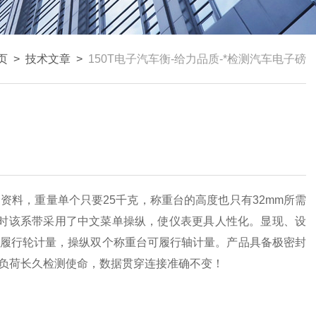
页
>
技术文章
>
150T电子汽车衡-给力品质-*检测汽车电子磅
金资料，重量单个只要
25
千克，称重台的高度也只有
32mm
所需
时该系带采用了中文菜单操纵，使仪表更具人性化。显现、设
履行轮计量，操纵双个称重台可履行轴计量。产品具备极密封
负荷长久检测使命，数据贯穿连接准确不变！