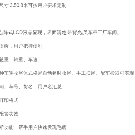
尺寸
3.50.8
米可按用户要求定制
特色
点阵式
LCD
液晶显现，界面清楚
,
带背光
,
叉车秤工厂车间。
提醒，用户把持便利
总重、轴重、车速
种车辆收尾体式格局自动延时收尾、手工扫尾、配车检器可实现
间、车号、货名、用户名汇总
打印格式
报警功效
断功能：帮手用户快速发现毛病