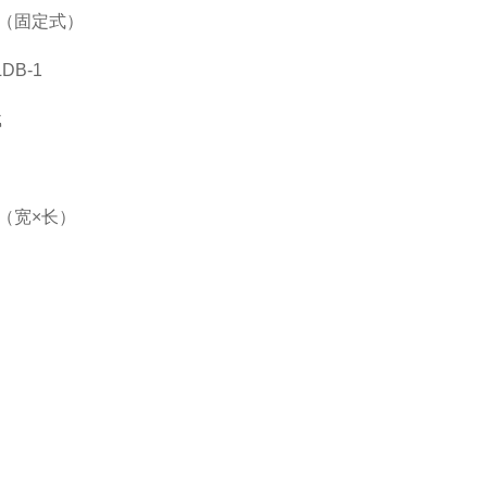
（固定式）
LDB-1
载
（宽×长）