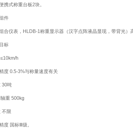
便携式称重台板
2
块。
组件
组合仪表，
HLDB-1
称重显示器（汉字点阵液晶显现，带背光）
目标
≤
10km/h
精度
0.5-3%
与称量速度有关
重
30
吨
测轴重
500kg
数 不限
精度 国标Ⅲ级。