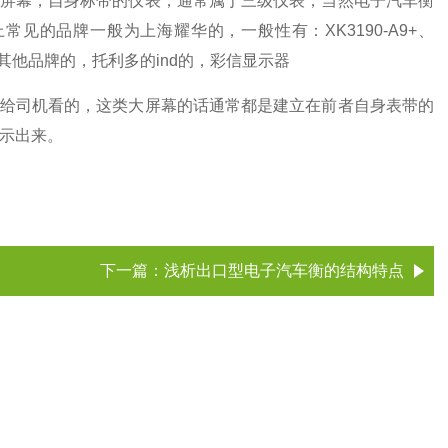
屏幕，自身标带的仪表，通常属于三级仪表，当然电子汽车衡
上常见的品牌一般为上海耀华的，一般性有：
XK3190-A9+
、
其他品牌的，托利多的
ind
的，彩信显示器
给司机看的，这类大屏幕的话通常都是建立在前者自身表带的
示出来。
下一篇：
浅析出口型电子汽车衡的结构特点