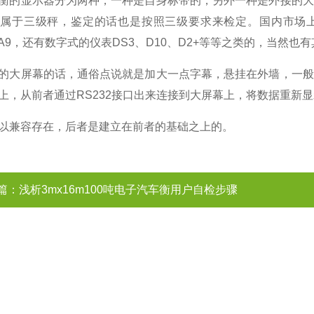
衡的显示器分为两种，一种是自身标带的，另外一种是外接的大
是属于三级秤，鉴定的话也是按照三级要求来检定。国内市场
A9
，还有数字式的仪表
DS3
、
D10
、
D2+
等等之类的，当然也有
的大屏幕的话，通俗点说就是加大一点字幕，悬挂在外墙，一般
上，从前者通过
RS232
接口出来连接到大屏幕上，将数据重新显
以兼容存在，后者是建立在前者的基础之上的。
篇：
浅析3mx16m100吨电子汽车衡用户自检步骤