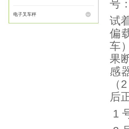
号
电子叉车秤
试
偏
车
果
感
（
后
1