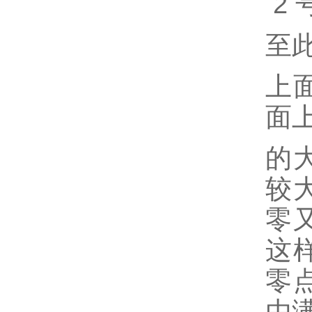
2
至
上
面
的
较
零
这
零
由