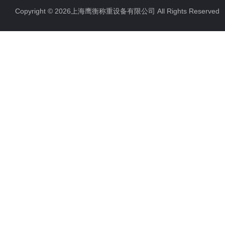
Copyright © 2026上海鹰衡称重设备有限公司 All Rights Reserv
电子汽车衡
电子天平
电子包装秤
电子秤配件
电子台秤
液体灌装秤
电子皮带秤
油桶秤，倒桶秤
电子秤
电子叉车秤