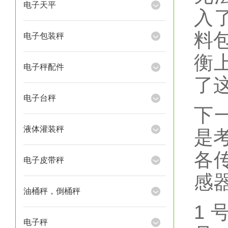
电子天平
入
料
电子包装秤
衡
电子秤配件
了
电子台秤
下
液体灌装秤
是
各
电子皮带秤
感
油桶秤，倒桶秤
1
电子秤