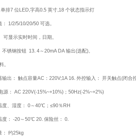
单排
7
位
LED,
字高
0.5
英寸
,18
个状态指示灯
值：
1/2/5/10/20/50
可选。
：
可显示实时时间，日期。
：不锈钢按钮
13. 4
～
20mA DA
输出
(
选配
)
。
料。
器输出：
触点容量
AC
：
220V;1A 16.
外控输入：
开关触点
(
闭合
电源：
AC 220V(-15%~+10%)
；
50Hz(-2%~+2%)
温度、湿度：
0
～
40
℃；≤
90
％
RH
温度：
-20
～
50
℃
20.
保险丝：
0.
量：
约
25kg