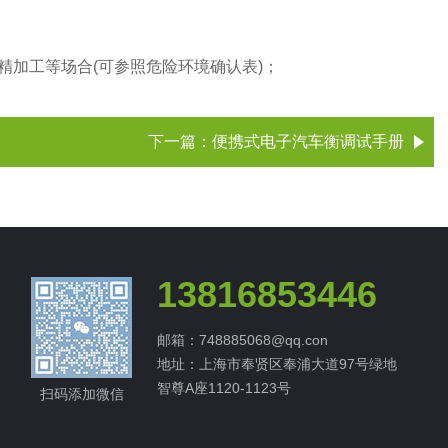
精加工等场合
(
可参照危险环境确认表
)
；
下一篇：
便携式电子汽车衡调试手册
13816853446
邮箱：748885068@qq.con
地址：上海市奉贤区奉浦大道97号绿地
智尊A座1120-1123号
扫码添加微信