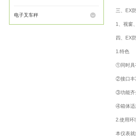
三、
EX
电子叉车秤
1
、视窗
四、
EX
1.
特色
①同时具
②接口丰
③功能齐
④箱体适
2.
使用环
本仪表就