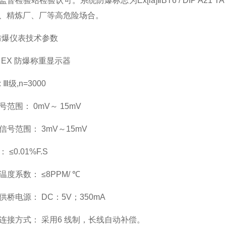
监督检验站检验认可。系统防爆标志为
Ex[ia]
Ⅱ
BT6 / DIP A21 TA
、精炼厂、厂等高危险场合。
防爆仪表技术参数
EX
防爆称重显示器
:
Ⅲ级
,n=3000
号范围：
0mV
～
15mV
信号范围：
3mV
～
15mV
：
≤
0.01%F.S
温度系数：
≤
8PPM/
℃
供桥电源：
DC
：
5V
；
350mA
连接方式：
采用
6
线制，长线自动补偿。