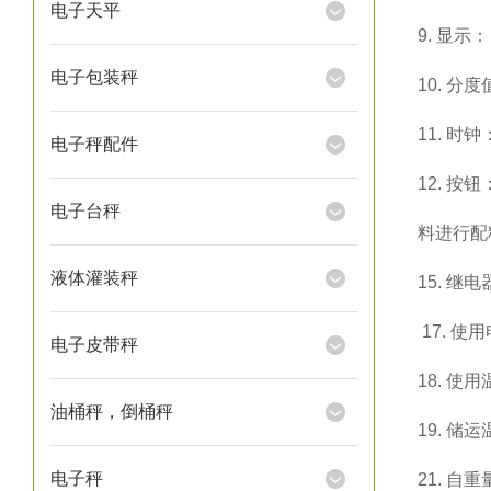
电子天平
9.
显示：
电子包装秤
10.
分度
11.
时钟
电子秤配件
12.
按钮
电子台秤
料进行配
液体灌装秤
15.
继电
17.
使用
电子皮带秤
18.
使用
油桶秤，倒桶秤
19.
储运
电子秤
21.
自重