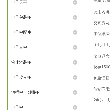
高精度
A/
电子天平
调用内码
电子包装秤
交直流两
电子秤配件
零位跟踪
主动
/
手
电子台秤
急速填充
液体灌装秤
储存
150
电子皮带秤
称重记载
能够不用
油桶秤，倒桶秤
2
点的非
电子秤