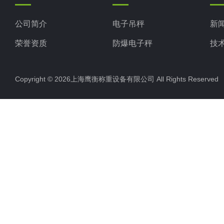
公司简介
电子吊秤
新
荣誉资质
防爆电子秤
技
电子地磅秤
Copyright © 2026上海鹰衡称重设备有限公司 All Rights Reserv
电子汽车衡
电子天平
电子包装秤
电子秤配件
电子台秤
液体灌装秤
电子皮带秤
油桶秤，倒桶秤