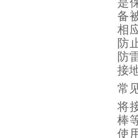
是
备
相
防
防
接
常
将
棒
使