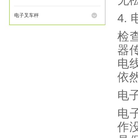
无
4.
电子叉车秤
检
器
电
依
电
电
作