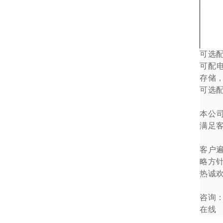
可选
可配
存储
可选
本公
满足
客户
略方
热诚
咨询
在线