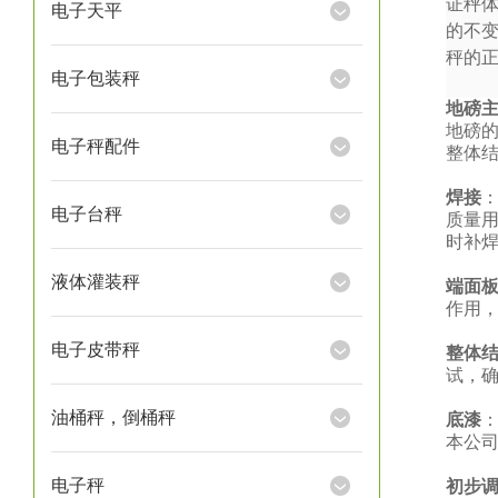
证秤
电子天平
的不
秤的
电子包装秤
地磅
地磅
电子秤配件
整体
焊接
电子台秤
质量
时补
液体灌装秤
端面
作用
电子皮带秤
整体
试，
油桶秤，倒桶秤
底漆
本公
电子秤
初步