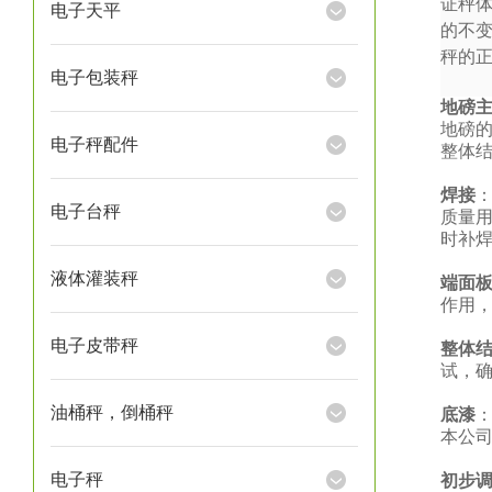
证秤
电子天平
的不
秤的
电子包装秤
地磅
地磅
电子秤配件
整体
焊接
电子台秤
质量
时补
液体灌装秤
端面
作用
电子皮带秤
整体
试，
油桶秤，倒桶秤
底漆
本公
电子秤
初步