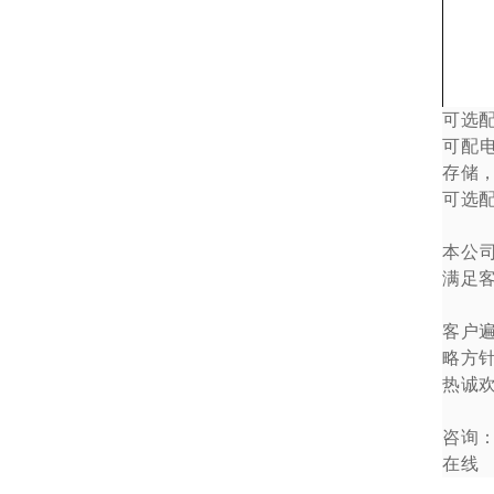
可选
可配
存储
可选
本公
满足
客户
略方
热诚
咨询
在线