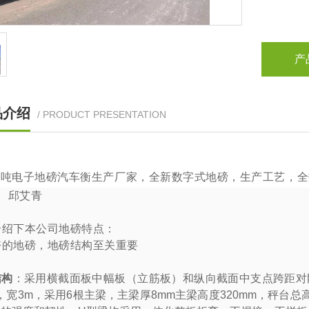
产
品介绍
/ PRODUCT PRESENTATION
0
吨电子地磅汽车衡生产厂家，全新数字式地磅，生产工艺，全
：
邱艾青
介绍下本公司地磅特点：
好的地磅，地磅结构至关重要
结构
：采用横截面板中幅板（立筋板）和纵向截面中支点跨距对刚
，宽
3m
，采用
6
根主梁，主梁厚
8mm
主梁高度
320mm
，秤台总