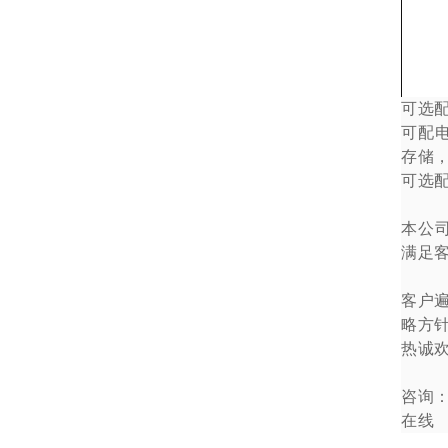
可选
可配
存储
可选
本公
满足
客户
略方
热诚
咨询
在线