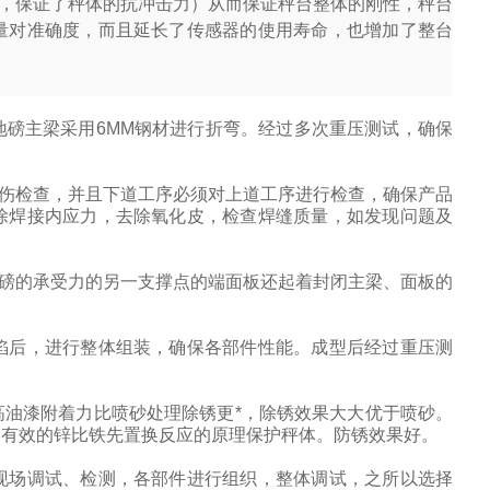
，保证了秤体的抗冲击力）从而保证秤台整体的刚性，秤台
量对准确度，而且延长了传感器的使用寿命，也增加了整台
磅主梁采用6MM钢材进行折弯。经过多次重压测试，确保
伤检查，并且下道工序必须对上道工序进行检查，确保产品
除焊接内应力，去除氧化皮，检查焊缝质量，如发现问题及
地磅的承受力的另一支撑点的端面板还起着封闭主梁、面板的
陷后，进行整体组装，确保各部件性能。成型后经过重压测
油漆附着力比喷砂处理除锈更*，除锈效果大大优于喷砂。
用有效的锌比铁先置换反应的原理保护秤体。防锈效果好。
现场调试、检测，各部件进行组织，整体调试，之所以选择