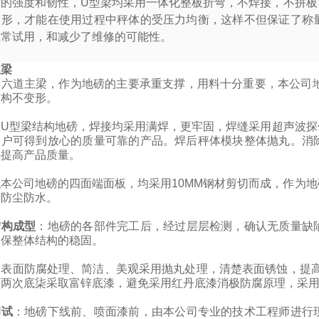
体的强度和韧性，
U
型梁均采用一体化整板折弯，不焊接，不拼板
变形，才能在使用过程中秤体的受压力均衡，这样不但保证了称
正常试用，和减少了维修的可能性。
主梁
的六道主梁，作为地磅的主要承重支撑，用料十分重要，本公司地
结构不变形。
：
U
型梁结构地磅，焊接均采用满焊，更牢固，
焊缝采用超声波探
用户可得到放心的质量可靠的产品。焊后秤体模块整体抛丸。消
焊提高产品质量。
板
本公司地磅的四面端面板，均采用10MM钢材剪切而成，作为
，防尘防水。
结构成型
：
地磅的各部件完工后，经过层层检测，确认无质量缺
确保整体结构的稳固。
：
表面防腐处理、简洁、美观采用抛丸处理，清楚表面锈蚀，提高
司两次底柒采取富锌底漆，避免采用红丹底漆消极防腐原理，采
调试
：
地磅下线前、喷面漆前，由本公司专业的技术工程师进行