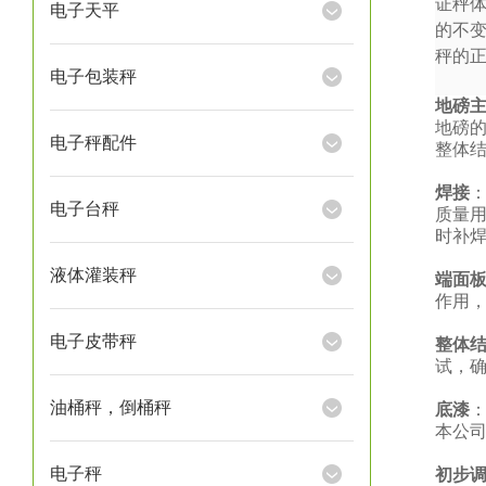
证秤
电子天平
的不
秤的
电子包装秤
地磅
地磅
电子秤配件
整体
焊接
电子台秤
质量
时补
液体灌装秤
端面
作用
电子皮带秤
整体
试，
油桶秤，倒桶秤
底漆
本公
电子秤
初步