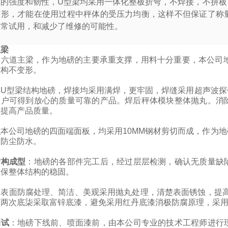
体的强度和韧性，
U
型梁均采用一体化整板折弯，不焊接，不拼板
变形，才能在使用过程中秤体的受压力均衡，这样不但保证了称
正常试用，和减少了维修的可能性。
主梁
的六道主梁，作为地磅的主要承重支撑，用料十分重要，本公司地
结构不变形。
：
U
型梁结构地磅，焊接均采用满焊，更牢固，
焊缝采用超声波探
用户可得到放心的质量可靠的产品。焊后秤体模块整体抛丸。消
焊提高产品质量。
板
本公司地磅的四面端面板，均采用10MM钢材剪切而成，作为
，防尘防水。
结构成型
：
地磅的各部件完工后，经过层层检测，确认无质量缺
确保整体结构的稳固。
：
表面防腐处理、简洁、美观采用抛丸处理，清楚表面锈蚀，提高
司两次底柒采取富锌底漆，避免采用红丹底漆消极防腐原理，采
调试
：
地磅下线前、喷面漆前，由本公司专业的技术工程师进行