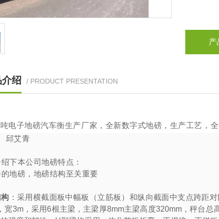
产
品介绍
/ PRODUCT PRESENTATION
0
吨电子地磅汽车衡生产厂家，全新数字式地磅，生产工艺，全
：
邱艾青
介绍下本公司地磅特点：
好的地磅，地磅结构至关重要
结构
：采用横截面板中幅板（立筋板）和纵向截面中支点跨距对刚
，宽
3m
，采用
6
根主梁，主梁厚
8mm
主梁高度
320mm
，秤台总