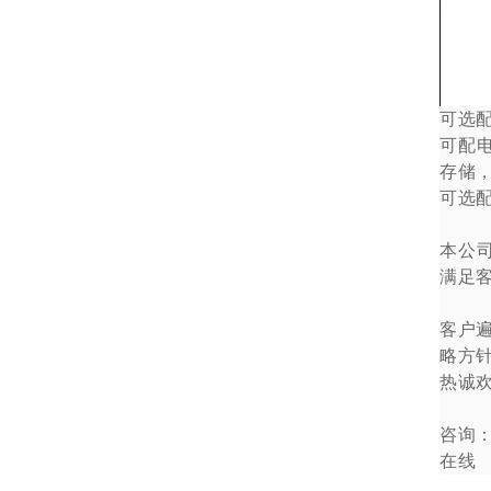
可选
可配
存储
可选
本公
满足
客户
略方
热诚
咨询
在线