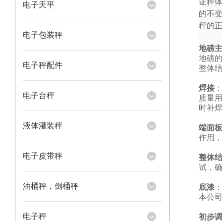
证秤
电子天平
的不
秤的
电子包装秤
地磅
地磅
电子秤配件
整体
焊接
电子台秤
质量
时补
液体灌装秤
端面
作用
电子皮带秤
整体
试，
油桶秤，倒桶秤
底漆
本公
电子秤
初步