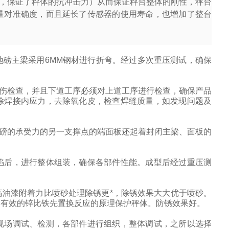
，保证了秤体的抗冲击力）从而保证秤台整体的刚性，秤台
量对准确度，而且延长了传感器的使用寿命，也增加了整台
磅主梁采用6MM钢材进行折弯。经过多次重压测试，确保
伤检查，并且下道工序必须对上道工序进行检查，确保产品
除焊接内应力，去除氧化皮，检查焊缝质量，如发现问题及
地磅的承受力的另一支撑点的端面板还起着封闭主梁、面板的
陷后，进行整体组装，确保各部件性能。成型后经过重压测
油漆附着力比喷砂处理除锈更*，除锈效果大大优于喷砂。
用有效的锌比铁先置换反应的原理保护秤体。防锈效果好。
现场调试、检测，各部件进行组织，整体调试，之所以选择