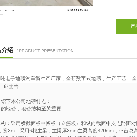
产
品介绍
/ PRODUCT PRESENTATION
0
吨电子地磅汽车衡生产厂家，全新数字式地磅，生产工艺，全
：
邱艾青
介绍下本公司地磅特点：
好的地磅，地磅结构至关重要
结构
：采用横截面板中幅板（立筋板）和纵向截面中支点跨距对刚
，宽
3m
，采用
6
根主梁，主梁厚
8mm
主梁高度
320mm
，秤台总