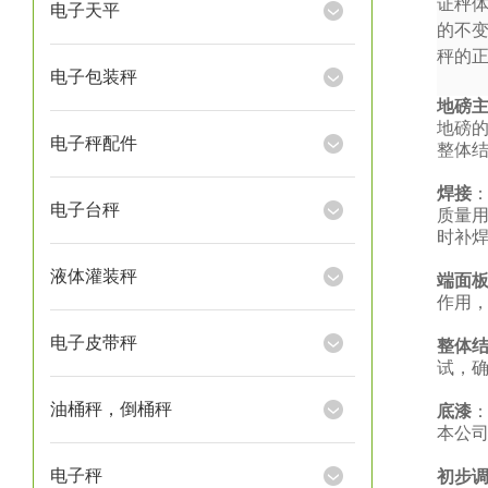
证秤
电子天平
的不
秤的
电子包装秤
地磅
地磅
电子秤配件
整体
焊接
电子台秤
质量
时补
液体灌装秤
端面
作用
电子皮带秤
整体
试，
油桶秤，倒桶秤
底漆
本公
电子秤
初步