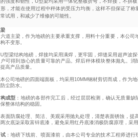
体的强度和韧性，
U
型梁均采用一体化整板折弯，不焊接，不拼板
变形，才能在使用过程中秤体的受压力均衡，这样不但保证了称
正常试用，和减少了维修的可能性。
主梁
的六道主梁，作为地磅的主要承重支撑，用料十分重要，本公司地
结构不变形。
：
U
型梁结构地磅，焊接均采用满焊，更牢固，
焊缝采用超声波探
用户可得到放心的质量可靠的产品。焊后秤体模块整体抛丸。消
焊提高产品质量。
板
本公司地磅的四面端面板，均采用10MM钢材剪切而成，作为
，防尘防水。
结构成型
：
地磅的各部件完工后，经过层层检测，确认无质量缺
确保整体结构的稳固。
：
表面防腐处理、简洁、美观采用抛丸处理，清楚表面锈蚀，提高
司两次底柒采取富锌底漆，避免采用红丹底漆消极防腐原理，采
调试
：
地磅下线前、喷面漆前，由本公司专业的技术工程师进行