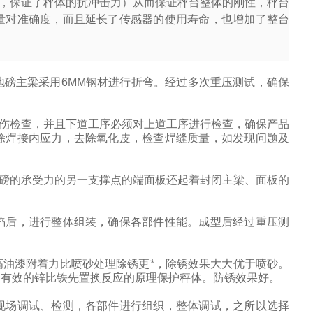
，保证了秤体的抗冲击力）从而保证秤台整体的刚性，秤台
量对准确度，而且延长了传感器的使用寿命，也增加了整台
磅主梁采用6MM钢材进行折弯。经过多次重压测试，确保
伤检查，并且下道工序必须对上道工序进行检查，确保产品
除焊接内应力，去除氧化皮，检查焊缝质量，如发现问题及
地磅的承受力的另一支撑点的端面板还起着封闭主梁、面板的
陷后，进行整体组装，确保各部件性能。成型后经过重压测
油漆附着力比喷砂处理除锈更*，除锈效果大大优于喷砂。
用有效的锌比铁先置换反应的原理保护秤体。防锈效果好。
现场调试、检测，各部件进行组织，整体调试，之所以选择