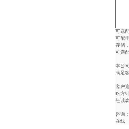
可选
可配
存储
可选
本公
满足
客户
略方
热诚
咨询
在线