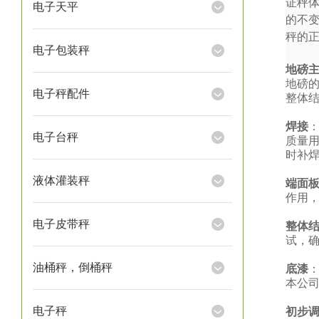
证秤
电子天平
的不
秤的
电子包装秤
地磅
地磅
电子秤配件
整体
焊接
电子台秤
质量
时补
液体灌装秤
端面
作用
电子皮带秤
整体
试，
油桶秤，倒桶秤
底漆
本公
电子秤
初步