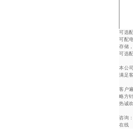
可选
可配
存储
可选
本公
满足
客户
略方
热诚
咨询
在线