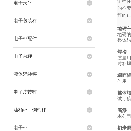
证秤
电子天平
的不
秤的
电子包装秤
地磅
地磅
电子秤配件
整体
焊接
电子台秤
质量
时补
液体灌装秤
端面
作用
电子皮带秤
整体
试，
油桶秤，倒桶秤
底漆
本公
电子秤
初步