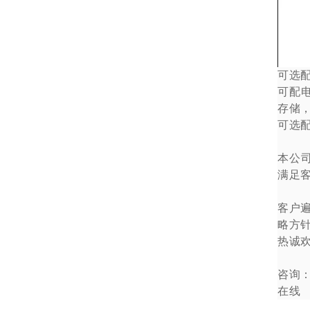
可选
可配
存储
可选
本公
满足
客户
略方
热诚
咨询
在线