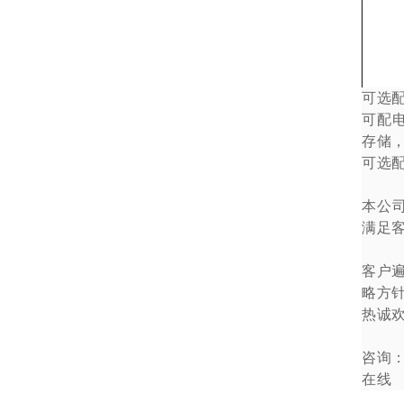
可选
可配
存储
可选
本公
满足
客户
略方
热诚
咨询
在线