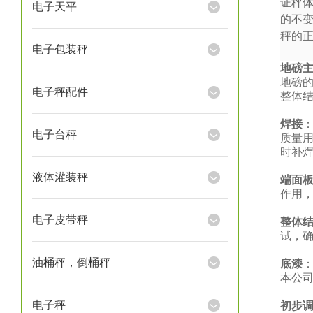
证秤
电子天平
的不
秤的
电子包装秤
地磅
地磅
电子秤配件
整体
焊接
电子台秤
质量
时补
液体灌装秤
端面
作用
电子皮带秤
整体
试，
油桶秤，倒桶秤
底漆
本公
电子秤
初步