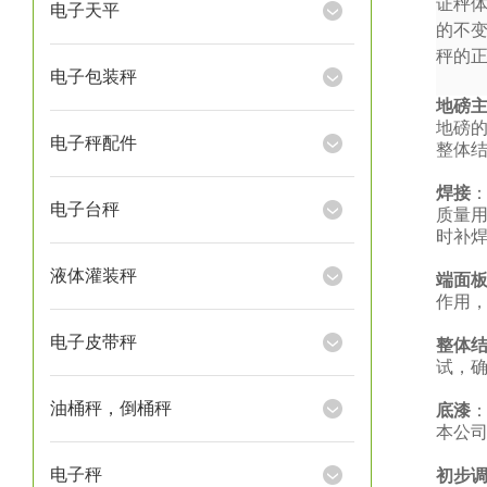
证秤
电子天平
的不
秤的
电子包装秤
地磅
地磅
电子秤配件
整体
焊接
电子台秤
质量
时补
液体灌装秤
端面
作用
电子皮带秤
整体
试，
油桶秤，倒桶秤
底漆
本公
电子秤
初步