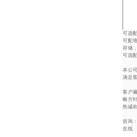
可选
可配
存储
可选
本公
满足
客户
略方
热诚
咨询
在线