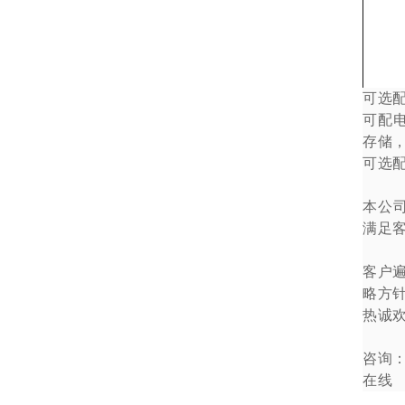
可选
可配
存储
可选
本公
满足
客户
略方
热诚
咨询
在线