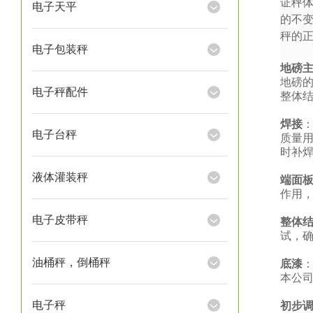
证秤
电子天平
的不
秤的
电子包装秤
地磅
地磅
电子秤配件
整体
焊接
电子台秤
质量
时补
液体灌装秤
端面
作用
电子皮带秤
整体
试，
油桶秤，倒桶秤
底漆
本公
电子秤
初步