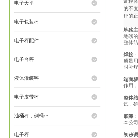
证秤
电子天平
的不
秤的
电子包装秤
地磅
地磅
电子秤配件
整体
焊接
电子台秤
质量
时补
液体灌装秤
端面
作用
电子皮带秤
整体
试，
油桶秤，倒桶秤
底漆
本公
电子秤
初步