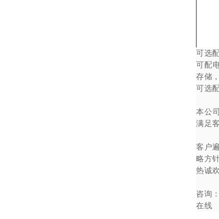
可选
可配
存储
可选
本公
满足
客户
略方
热诚
咨询
在线