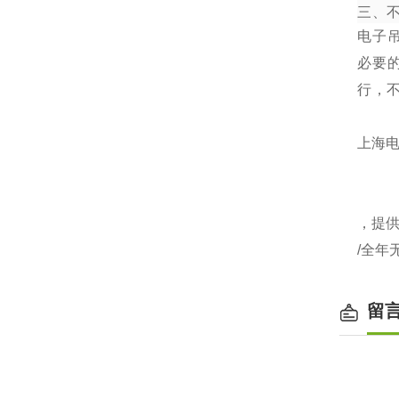
三、
电子
必要
行，
上海电
，提
/全年
留