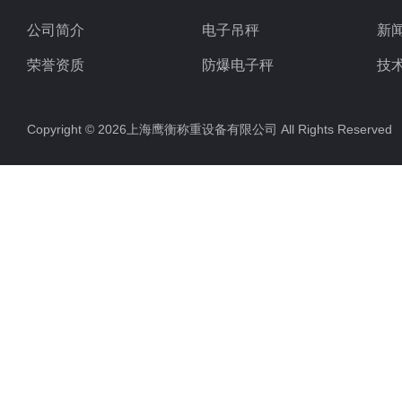
公司简介
电子吊秤
新
荣誉资质
防爆电子秤
技
电子地磅秤
Copyright © 2026上海鹰衡称重设备有限公司 All Rights Reserv
电子汽车衡
电子天平
电子包装秤
电子秤配件
电子台秤
液体灌装秤
电子皮带秤
油桶秤，倒桶秤