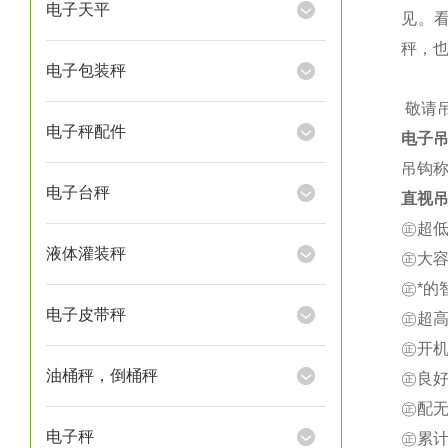
电子天平
见。
秤，
电子包装秤
★
敬请
电子秤配件
电子
吊钩称
电子台秤
直视吊
㊣超
液体灌装秤
㊣大
㊣*
电子皮带秤
㊣超
㊣开
油桶秤，倒桶秤
㊣良
㊣配
电子秤
㊣累