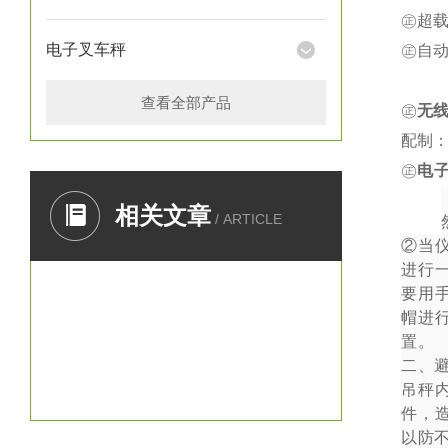
㊣超载
电子叉车秤
㊣自
查看全部产品
㊣
无
配制：
㊣
电
一、
相关文章
/ ARTICLE
②
当
进行
要用
帽进
置。
二、
吊秤
件，
以防