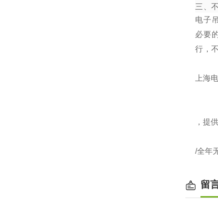
三、
电子
必要
行，
上海电
，提
/全年
留