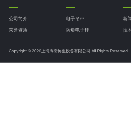
公司简介
电子吊秤
新
荣誉资质
防爆电子秤
技
电子地磅秤
Copyright © 2026上海鹰衡称重设备有限公司 All Rights Reserv
电子汽车衡
电子天平
电子包装秤
电子秤配件
电子台秤
液体灌装秤
电子皮带秤