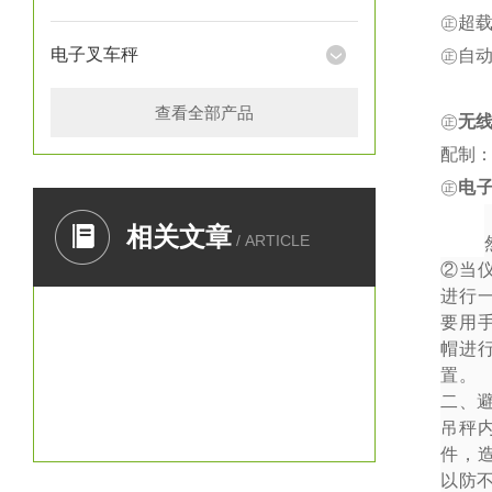
㊣超载
电子叉车秤
㊣自
查看全部产品
㊣
无
配制：
㊣
电
一、
相关文章
/ ARTICLE
②
当
进行
要用
帽进
置。
二、
吊秤
件，
以防