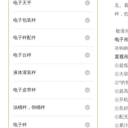
电子天平
见。
秤，
电子包装秤
★
敬请
电子秤配件
电子
吊钩称
电子台秤
直视吊
㊣超
液体灌装秤
㊣大
㊣*
电子皮带秤
㊣超
㊣开
油桶秤，倒桶秤
㊣良
㊣配
电子秤
㊣累