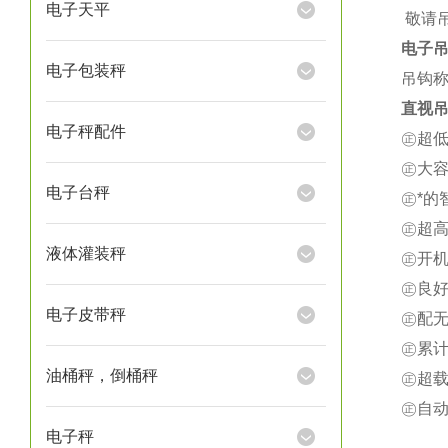
电子天平
★
敬请
电子
电子包装秤
吊钩称
直视吊
电子秤配件
㊣超
㊣大
电子台秤
㊣*
㊣超
液体灌装秤
㊣开
㊣良
电子皮带秤
㊣配
㊣累
油桶秤，倒桶秤
㊣超载
㊣自
电子秤