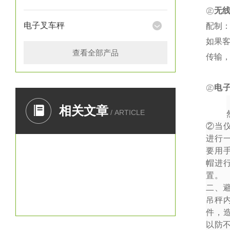
㊣
无
电子叉车秤
配制：
如果
查看全部产品
传输
㊣
电
一、
相关文章
/ ARTICLE
②
当
进行
要用
帽进
置。
二、
吊秤
件，
以防