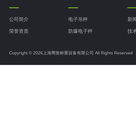
公司简介
电子吊秤
新
荣誉资质
防爆电子秤
技
电子地磅秤
Copyright © 2026上海鹰衡称重设备有限公司 All Rights Reserv
电子汽车衡
电子天平
电子包装秤
电子秤配件
电子台秤
液体灌装秤
电子皮带秤