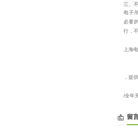
三、
电子
必要
行，
上海电
，提
/全年
留