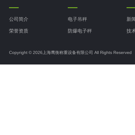
公司简介
电子吊秤
新
荣誉资质
防爆电子秤
技
电子地磅秤
Copyright © 2026上海鹰衡称重设备有限公司 All Rights Reserv
电子汽车衡
电子天平
电子包装秤
电子秤配件
电子台秤
液体灌装秤
电子皮带秤