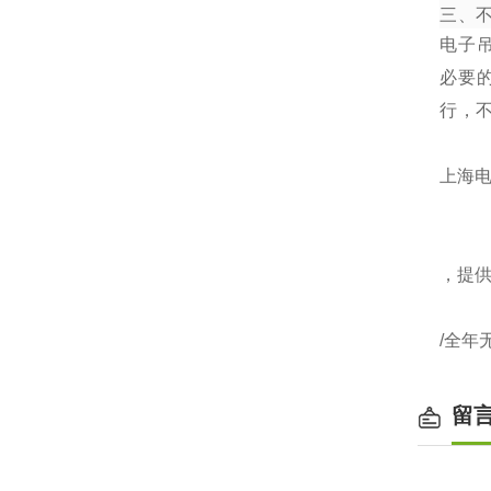
三、
电子
必要
行，
上海电
，提
/全年
留