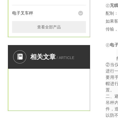
㊣
无
电子叉车秤
配制：
如果
查看全部产品
传输
㊣
电
一、
相关文章
/ ARTICLE
②
当
进行
要用
帽进
置。
二、
吊秤
件，
以防