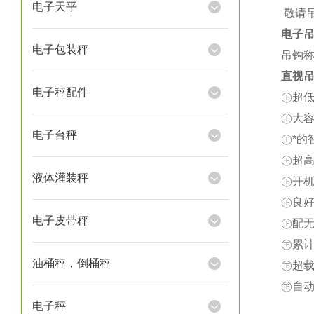
电子天平
★
敬请
电子
电子包装秤
吊钩称
直视吊
电子秤配件
㊣超
㊣大
电子台秤
㊣*
㊣超
液体灌装秤
㊣开
㊣良
电子皮带秤
㊣配
㊣累
油桶秤，倒桶秤
㊣超载
㊣自
电子秤