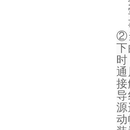
②
下
时
通
接
导
源
动