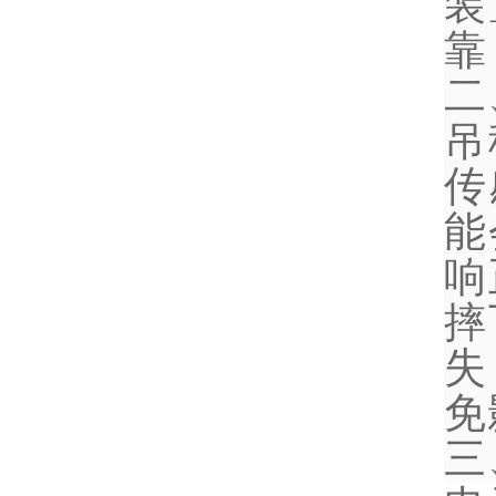
装
靠
二
吊
传
能
响
摔
失
免
三