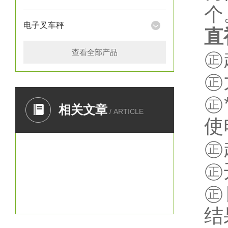
个
电子叉车秤
直
查看全部产品
㊣
㊣
㊣
相关文章
/ ARTICLE
使
㊣
㊣
㊣
结