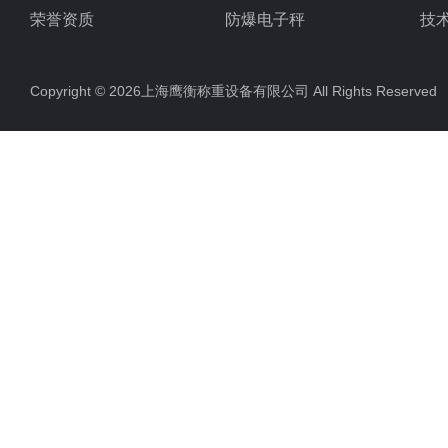
荣誉资质
防爆电子秤
技
电子地磅秤
Copyright © 2026上海鹰衡称重设备有限公司 All Rights Reserv
电子汽车衡
电子天平
电子包装秤
电子秤配件
电子台秤
液体灌装秤
电子皮带秤
油桶秤，倒桶秤
电子秤