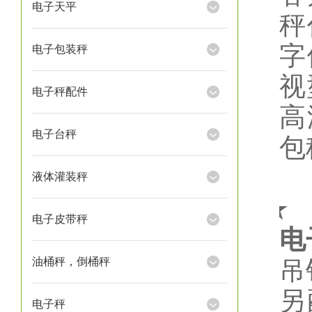
电子天平
秤
字
电子包装秤
视
电子秤配件
高
电子台秤
包
液体灌装秤
★
电子皮带秤
电
油桶秤，倒桶秤
吊
另
电子秤