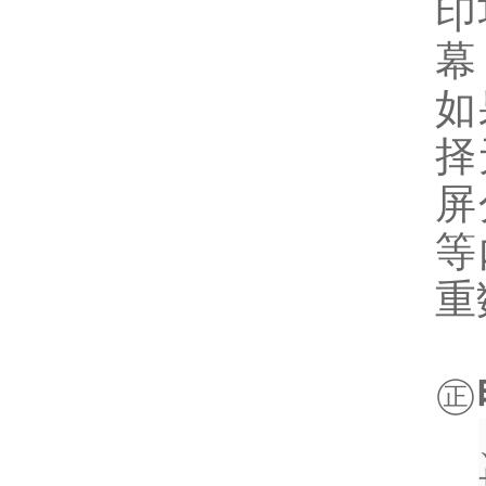
印
幕
如
择
屏
等
重
㊣
一