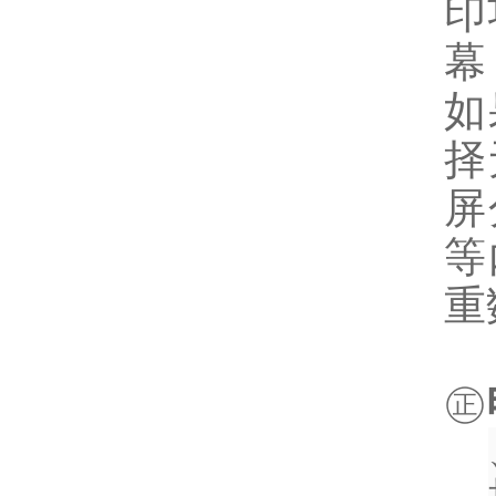
印
幕
如
择
屏
等
重
㊣
一