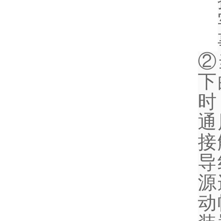
②
下
时
通
接
导
源
动