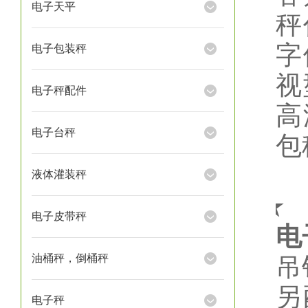
电子天平
秤
字
电子包装秤
视
电子秤配件
高
电子台秤
包
液体灌装秤
★
电子皮带秤
电
油桶秤，倒桶秤
吊
另
电子秤