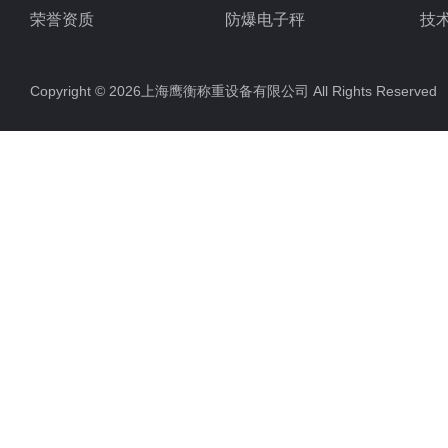
荣誉资质
防爆电子秤
技
电子地磅秤
Copyright © 2026上海鹰衡称重设备有限公司 All Rights Reserv
电子汽车衡
电子天平
电子包装秤
电子秤配件
电子台秤
液体灌装秤
电子皮带秤
油桶秤，倒桶秤
电子秤