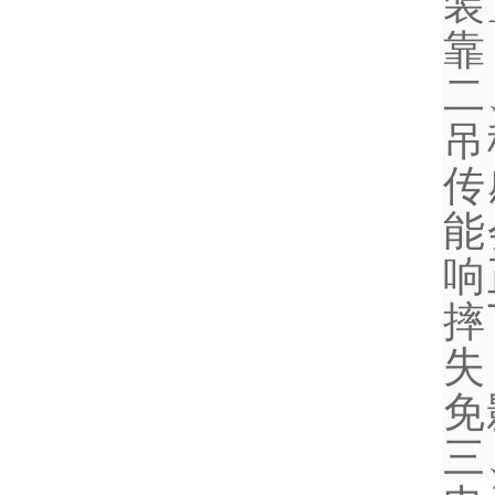
装
靠
二
吊
传
能
响
摔
失
免
三