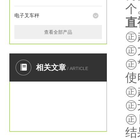
个
电子叉车秤
直
查看全部产品
㊣
㊣
㊣
相关文章
/ ARTICLE
使
㊣
㊣
㊣
结