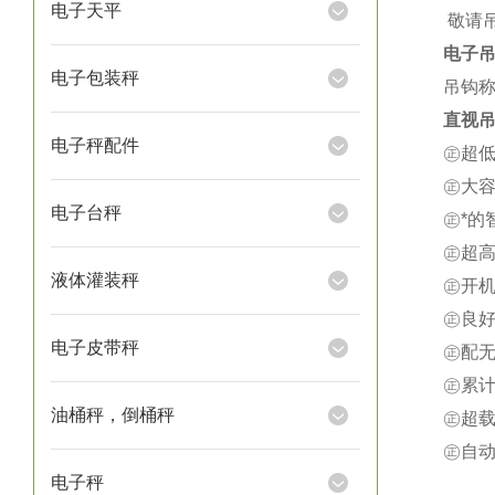
电子天平
★
敬请
电子
电子包装秤
吊钩称
直视吊
电子秤配件
㊣超
㊣大
电子台秤
㊣*
㊣超
液体灌装秤
㊣开
㊣良
电子皮带秤
㊣配
㊣累
油桶秤，倒桶秤
㊣超载
㊣自
电子秤