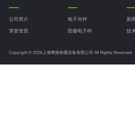
公司简介
电子吊秤
新
荣誉资质
防爆电子秤
技
电子地磅秤
Copyright © 2026上海鹰衡称重设备有限公司 All Rights Reserv
电子汽车衡
电子天平
电子包装秤
电子秤配件
电子台秤
液体灌装秤
电子皮带秤