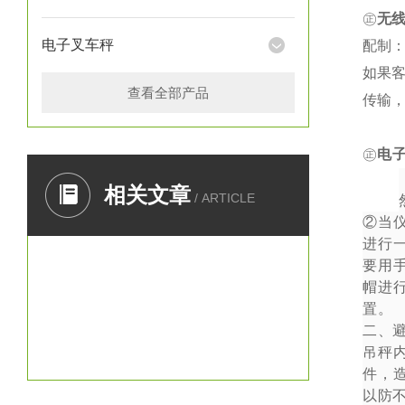
㊣
无
电子叉车秤
配制：
如果
查看全部产品
传输
㊣
电
一、
相关文章
/ ARTICLE
②
当
进行
要用
帽进
置。
二、
吊秤
件，
以防