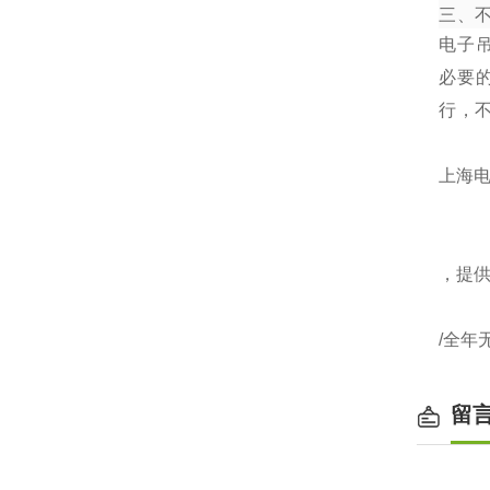
三、
电子
必要
行，
上海电
，提
/全年
留