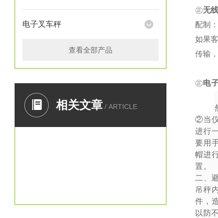
㊣
无
电子叉车秤
配制：
如果
查看全部产品
传输
㊣
电
一、
相关文章
/ ARTICLE
②
当
进行
要用
帽进
置。
二、
吊秤
件，
以防