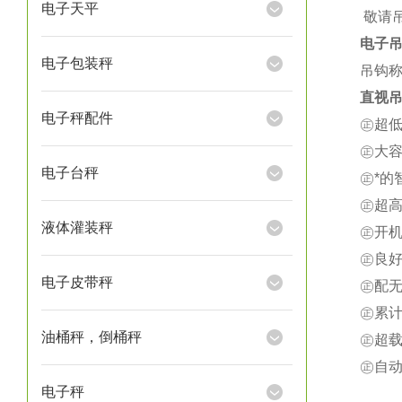
电子天平
★
敬请
电子
电子包装秤
吊钩称
直视吊
电子秤配件
㊣超
㊣大
电子台秤
㊣*
㊣超
液体灌装秤
㊣开
㊣良
电子皮带秤
㊣配
㊣累
油桶秤，倒桶秤
㊣超载
㊣自
电子秤