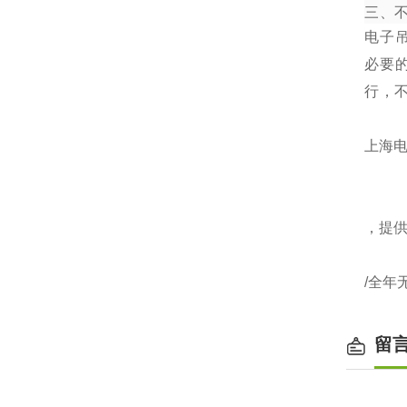
三、
电子
必要
行，
上海电
，提
/全年
留