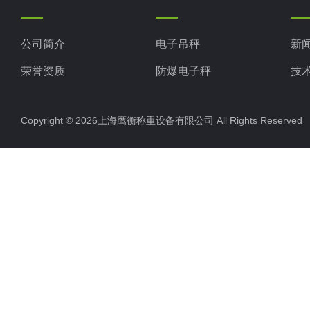
公司简介
电子吊秤
新
荣誉资质
防爆电子秤
技
电子地磅秤
Copyright © 2026上海鹰衡称重设备有限公司 All Rights Reserv
电子汽车衡
电子天平
电子包装秤
电子秤配件
电子台秤
液体灌装秤
电子皮带秤