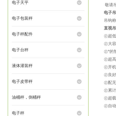
电子天平
★
敬请
电子
电子包装秤
吊钩称
直视吊
电子秤配件
㊣超
㊣大
电子台秤
㊣*
㊣超
液体灌装秤
㊣开
㊣良
电子皮带秤
㊣配
㊣累
油桶秤，倒桶秤
㊣超载
㊣自
电子秤