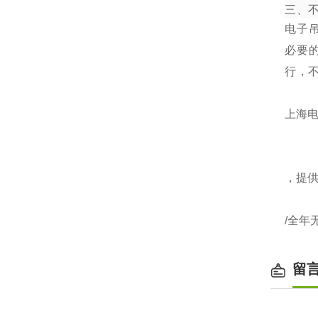
三、
电子
必要
行，
上海电
，提
/全年
留