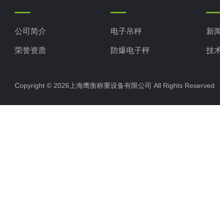
公司简介
电子吊秤
新
荣誉资质
防爆电子秤
技
电子地磅秤
Copyright © 2026上海鹰衡称重设备有限公司 All Rights Reserv
电子汽车衡
电子天平
电子包装秤
电子秤配件
电子台秤
液体灌装秤
电子皮带秤