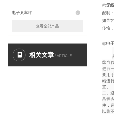
㊣
无
电子叉车秤
配制：
如果
查看全部产品
传输
㊣
电
一、
相关文章
/ ARTICLE
②
当
进行
要用
帽进
置。
二、
吊秤
件，
以防