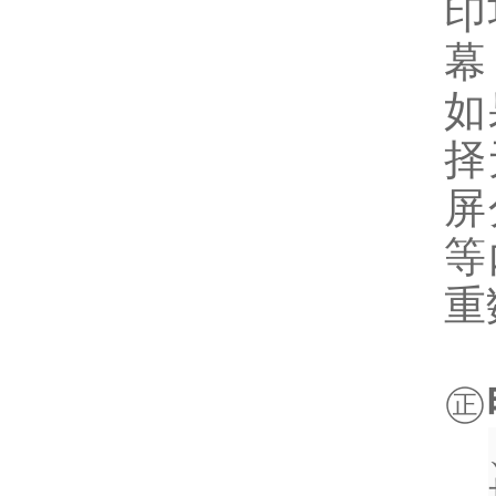
印
幕
如
择
屏
等
重
㊣
一