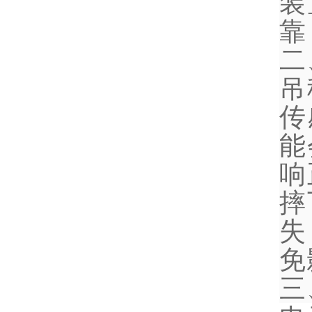
装
靠
二
吊
传
能
响
摔
失
免
三