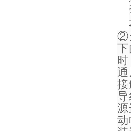
②
下
时
通
接
导
源
动