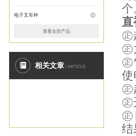
个
电子叉车秤
直
查看全部产品
㊣
㊣
㊣
相关文章
/ ARTICLE
使
㊣
㊣
㊣
结