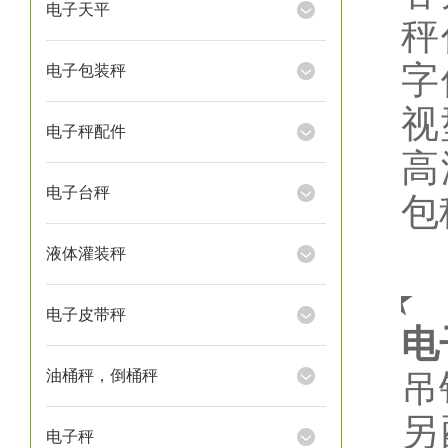
电子天平
秤
字
电子包装秤
视
电子秤配件
高
电子台秤
包
液体灌装秤
★
电子皮带秤
电
油桶秤，倒桶秤
吊
另
电子秤