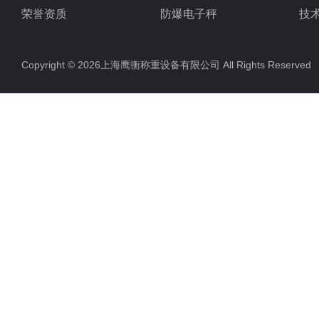
荣誉资质
防爆电子秤
技
电子地磅秤
Copyright © 2026上海鹰衡称重设备有限公司 All Rights Reserv
电子汽车衡
电子天平
电子包装秤
电子秤配件
电子台秤
液体灌装秤
电子皮带秤
油桶秤，倒桶秤
电子秤