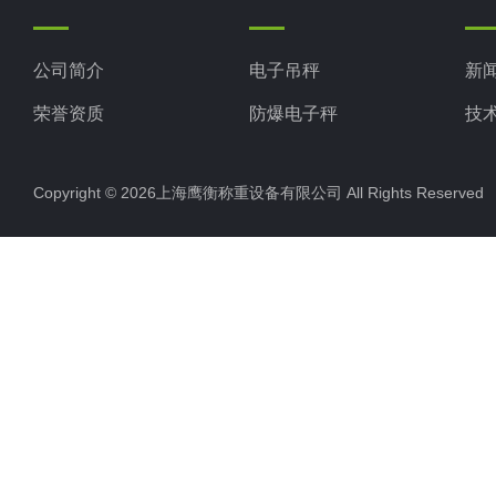
公司简介
电子吊秤
新
荣誉资质
防爆电子秤
技
电子地磅秤
Copyright © 2026上海鹰衡称重设备有限公司 All Rights Reserv
电子汽车衡
电子天平
电子包装秤
电子秤配件
电子台秤
液体灌装秤
电子皮带秤