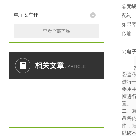
㊣
无
电子叉车秤
配制：
如果
查看全部产品
传输
㊣
电
一、
相关文章
/ ARTICLE
②
当
进行
要用
帽进
置。
二、
吊秤
件，
以防