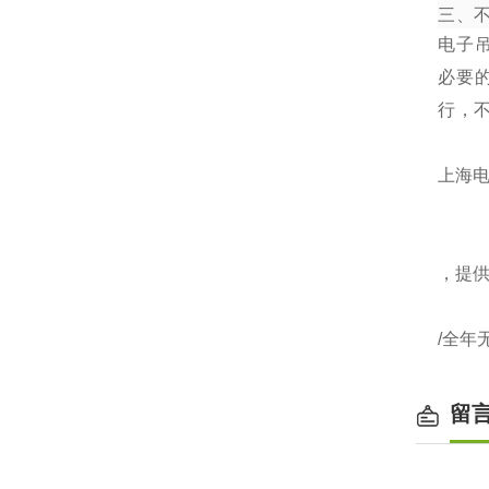
三、
电子
必要
行，
上海电
，提
/全年
留