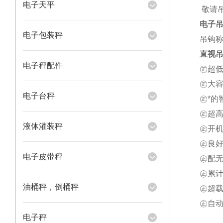
电子天平
★
敬请
电子
电子包装秤
吊钩称
直视吊
电子秤配件
㊣超
㊣大
电子台秤
㊣*
㊣超
液体灌装秤
㊣开
㊣良
电子皮带秤
㊣配
㊣累
油桶秤，倒桶秤
㊣超载
㊣自
电子秤