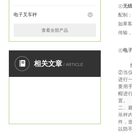
㊣
无
电子叉车秤
配制：
如果
查看全部产品
传输
㊣
电
一、
相关文章
/ ARTICLE
②
当
进行
要用
帽进
置。
二、
吊秤
件，
以防