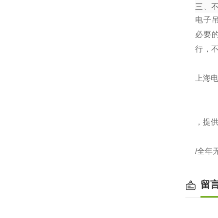
三、
电子
必要
行，
上海电
，提
/全年
留