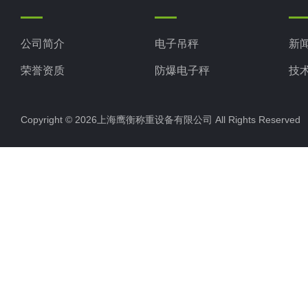
公司简介
电子吊秤
新
荣誉资质
防爆电子秤
技
电子地磅秤
Copyright © 2026上海鹰衡称重设备有限公司 All Rights Reserv
电子汽车衡
电子天平
电子包装秤
电子秤配件
电子台秤
液体灌装秤
电子皮带秤