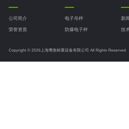
公司简介
电子吊秤
新
荣誉资质
防爆电子秤
技
电子地磅秤
Copyright © 2026上海鹰衡称重设备有限公司 All Rights Reserv
电子汽车衡
电子天平
电子包装秤
电子秤配件
电子台秤
液体灌装秤
电子皮带秤