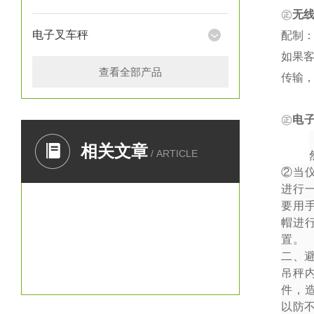
㊣
无
电子叉车秤
配制：
如果
查看全部产品
传输
㊣
电
一、
相关文章
/ ARTICLE
②
当
进行
要用
帽进
置。
二、
吊秤
件，
以防