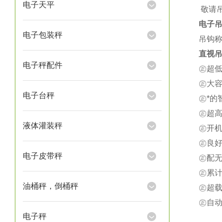
电子天平
★
敬请
电子
电子包装秤
吊钩称
直视吊
电子秤配件
㊣超
㊣大
电子台秤
㊣*
㊣超
液体灌装秤
㊣开
㊣良
电子皮带秤
㊣配
㊣累
油桶秤，倒桶秤
㊣超载
㊣自
电子秤