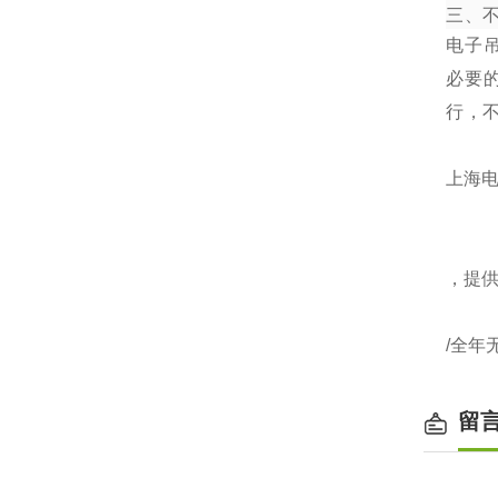
三、
电子
必要
行，
上海电
，提
/全年
留