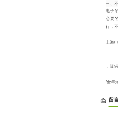
三、
电子
必要
行，
上海电
，提
/全年
留