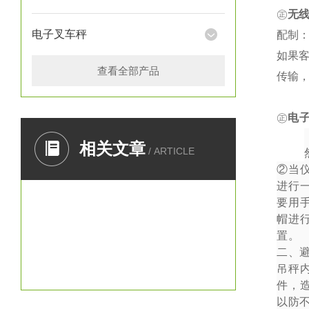
㊣
无
电子叉车秤
配制：
如果
查看全部产品
传输
㊣
电
一、
相关文章
/ ARTICLE
②
当
进行
要用
帽进
置。
二、
吊秤
件，
以防