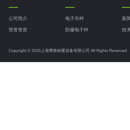
公司简介
电子吊秤
新
荣誉资质
防爆电子秤
技
电子地磅秤
Copyright © 2026上海鹰衡称重设备有限公司 All Rights Reserv
电子汽车衡
电子天平
电子包装秤
电子秤配件
电子台秤
液体灌装秤
电子皮带秤