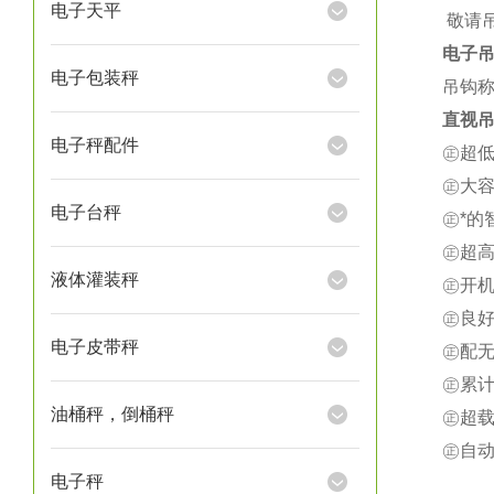
电子天平
★
敬请
电子
电子包装秤
吊钩称
直视吊
电子秤配件
㊣超
㊣大
电子台秤
㊣*
㊣超
液体灌装秤
㊣开
㊣良
电子皮带秤
㊣配
㊣累
油桶秤，倒桶秤
㊣超载
㊣自
电子秤